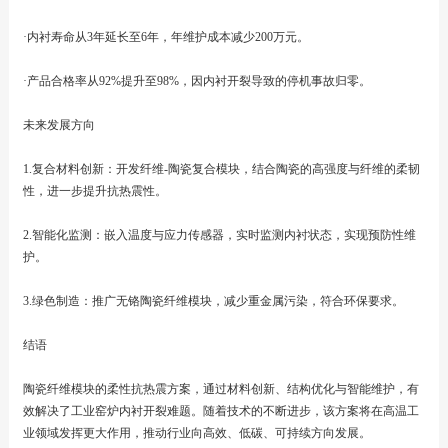
·内衬寿命从3年延长至6年，年维护成本减少200万元。
·产品合格率从92%提升至98%，因内衬开裂导致的停机事故归零。
未来发展方向
1.复合材料创新：开发纤维-陶瓷复合模块，结合陶瓷的高强度与纤维的柔韧
性，进一步提升抗热震性。
2.智能化监测：嵌入温度与应力传感器，实时监测内衬状态，实现预防性维
护。
3.绿色制造：推广无铬陶瓷纤维模块，减少重金属污染，符合环保要求。
结语
陶瓷纤维模块的柔性抗热震方案，通过材料创新、结构优化与智能维护，有
效解决了工业窑炉内衬开裂难题。随着技术的不断进步，该方案将在高温工
业领域发挥更大作用，推动行业向高效、低碳、可持续方向发展。