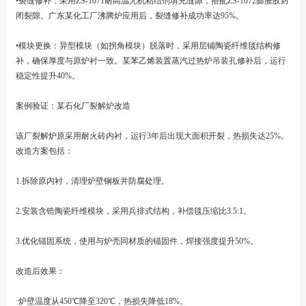
•裂缝修补：采用ZS-1071耐高温无机粘结剂填充缝隙，搭配ZS-1072膨胀胶封
闭裂隙。广东某化工厂沸腾炉应用后，裂缝修补成功率达95%。
•模块更换：异型模块（如拐角模块）脱落时，采用层铺陶瓷纤维毯结构修
补，确保厚度与原炉衬一致。某苯乙烯装置蒸汽过热炉吊装孔修补后，运行
稳定性提升40%。
案例验证：某石化厂裂解炉改造
该厂裂解炉原采用耐火砖内衬，运行3年后出现大面积开裂，热损失达25%。
改造方案包括：
1.拆除原内衬，清理炉壁钢板并防腐处理。
2.安装含锆陶瓷纤维模块，采用兵排式结构，补偿毯压缩比3.5:1。
3.优化锚固系统，使用与炉壳同材质的锚固件，焊接强度提升50%。
改造后效果：
·炉壁温度从450℃降至320℃，热损失降低18%。