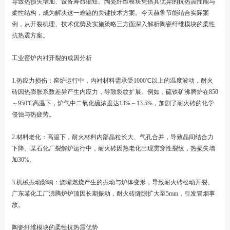
导致热损失增加、设备寿命缩短。陶瓷纤维模块凭借其优异的抗热震性能与
柔性结构，成为解决这一难题的关键技术方案。今天赫鲁节能结合实际案
例，从开裂机理、技术优势及实施策略三方面深入解析陶瓷纤维模块的柔性
抗热震方案。
工业窑炉内衬开裂的成因分析
1.热应力损伤：窑炉运行中，内衬材料需承受1000℃以上的温度波动，耐火
砖因热膨胀系数差异产生内应力，导致裂纹扩展。例如，硫铁矿沸腾炉在850
～950℃高温下，炉气中二氧化硫浓度达13%～13.5%，加剧了耐火砖的化学
侵蚀与热疲劳。
2.材料老化：高温下，耐火材料内部晶粒长大、气孔合并，导致晶间结合力
下降。某石化厂裂解炉运行中，耐火砖因热老化出现贯穿性裂纹，热损失增
加30%。
3.机械振动影响：烧嘴燃烧产生的振动与炉体变形，导致耐火砖松动开裂。
广东某化工厂沸腾炉炉顶因长期振动，耐火砖缝隙扩大至5mm，引发冒烟事
故。
陶瓷纤维模块的柔性抗热震优势