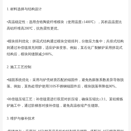
1. 材料选择与结构设计
•高温稳定性：选用含锆陶瓷纤维模块（使用温度≥1400℃），其析晶温度比
高铝纤维高200℃，抗热震性更优。
•模块排列优化：拼花式结构通过模块交错排列，分散应力集中；兵排式结构
则通过补偿毯填充间隙，适应炉体变形。例如，某石化厂裂解炉采用拼花式
结构后，模块间缝隙减少80%。
2. 施工工艺控制
•锚固系统优化：采用与炉壳材质匹配的锚固件，避免热膨胀系数差异导致脱
落。例如，某热处理炉使用310S不锈钢锚固件后，模块脱落率降低90%。
•补偿毯压缩工艺：补偿毯需进行双层对折压缩，确保压缩比≥3:1。某铝熔炼
炉施工中，通过阶梯形对接补偿毯，避免高温收缩产生缝隙。
3. 维护与修补技术