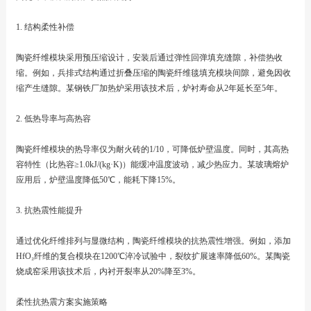
1. 结构柔性补偿
陶瓷纤维模块采用预压缩设计，安装后通过弹性回弹填充缝隙，补偿热收
缩。例如，兵排式结构通过折叠压缩的陶瓷纤维毯填充模块间隙，避免因收
缩产生缝隙。某钢铁厂加热炉采用该技术后，炉衬寿命从2年延长至5年。
2. 低热导率与高热容
陶瓷纤维模块的热导率仅为耐火砖的1/10，可降低炉壁温度。同时，其高热
容特性（比热容≥1.0kJ/(kg·K)）能缓冲温度波动，减少热应力。某玻璃熔炉
应用后，炉壁温度降低50℃，能耗下降15%。
3. 抗热震性能提升
通过优化纤维排列与显微结构，陶瓷纤维模块的抗热震性增强。例如，添加
HfO₂纤维的复合模块在1200℃淬冷试验中，裂纹扩展速率降低60%。某陶瓷
烧成窑采用该技术后，内衬开裂率从20%降至3%。
柔性抗热震方案实施策略