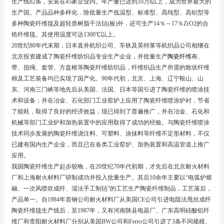
生产线82条，安装在45家企业内。年产量已达到10万t以上，成为世界最大的
生产国。产品品种多样化．除批量生产低温型、标准型、高纯型、高铝型等
多种陶瓷纤维毯及超轻质树脂干法毡(板)外．还可生产14％～17％ZrO2的合
锆纤维毯。其使用温度可达1300℃以上。
20世纪80年代末期，日本直井机织公司、车铁及英特莱等机织品公司相继在
北京投资建成了陶瓷纤维纺织品专业生产企业，并批量生产
陶瓷纤维布
、
带、扭绳、套管、方盘根等陶瓷纤维纺织品，纤维织品生产所需的散状纤维
棉及工艺装备均已实现了国产化。90年代初，北京、上海、辽宁鞍山、山
东、河南三门峡等地先后从美国、法国、日本等国引进了陶瓷纤维的喷涂技
术和设备；并在冶金、石化部门工业窑炉上应用了陶瓷纤维喷涂炉衬，节省
了能耗，取得了良好的经济效益，现已得到了普遍推广，并在冶金、石化和
机械等部门工业炉和加热装置中的应用取得了成功的经验。与陶瓷纤维喷涂
技术同步发展的陶瓷纤维浇注料、可塑料、涂抹料等纤维不定形材料，不仅
已建有国内生产企业，而且已在各类工业窑炉、加热装置和高温管道上推广
应用。
我国陶瓷纤维生产起步较晚，在20世纪70年代初期，才先后在北京耐火材料
厂和上海耐火材料厂研制成功并投入批量生产。其后10余年主要以“电弧炉熔
融、一次风喷吹成纤、湿法手工制毡”的工艺生产陶瓷纤维制品，工艺落后，
产品单一。自1984年首钢公司耐火材料厂从美国CE公司引进电阻法甩丝成纤
陶瓷纤维毯生产线后．至1987年，又有河南陕县电器厂、广东高明硅酸铝纤
维厂和贵阳耐火材料厂分别从美国BW公司和Ferro公司引进了3条不同规模、