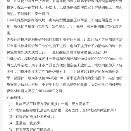
全、长久使用以及经济因素，宜选择使用温度略高于炉温的高纯型陶瓷纤维
模块，配合平铺背衬毯、补偿毯，以耐热钢锚固件固定于炉壁钢板上，耐火
隔热，节能降耗，安全耐用。
1260高纯型陶瓷纤维模块，由高纯型甩丝毯压制而成，长期使用温度1100
度，氧化铝含量在48%左右。颜色洁白，尺寸规整，可根据图纸定制保温方
案。
陶瓷纤维模块是利用硅酸铝针刺毯折叠挤压形成，此款产品为方便加快窑炉
和台车式热处理炉等工业炉的施工进程，也为了提升炉子内部结构的统一性
保温性和外观美观而设计。一般硅酸铝纤维模块密度在220kg/m3和
240kg/m3，模块的常规尺寸一般是300*300*300mm或者600*300*300mm，公
司也支持定做，为了使该产品更方便的固定在工业炉上，模块内部加入了锚
固件，用螺栓直接固定在加热炉壁衬上，并且能够起到良好的耐火隔热效
果，锚固件一般为不锈钢304或者310，要求更高的有陶瓷锚固件，硅酸铝模
块安装之后相互挤压，更好地起到了保温隔热的效果，我公司生产的硅酸铝
保温材料耐火温度在900-1400℃之间。
产品特性：
（1）此款产品可以很方便的拼接在一起，更方便施工！
（2）模块在解除捆扎后会相互挤紧，没有缝隙，更好地起到保温作用！
（3）有很好的抵抗外界机械力；
（4）重量轻，吸热少；
（5）有着非常好的节能效果；