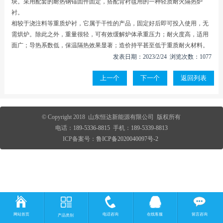
块。采用配套的耐热钢锚固件固定，搭配背衬毯用的一种轻质耐火隔热炉
衬。
相较于浇注料等重质炉衬，它属于干性的产品，固定好后即可投入使用，无
需烘炉。除此之外，重量很轻，可有效缓解炉体承重压力；耐火度高，适用
面广；导热系数低，保温隔热效果显著；造价持平甚至低于重质耐火材料。
发表日期：2023/2/24 浏览次数：1077
上一个
下一个
返回列表
© Copyright 2018 山东恒达新能源有限公司 版权所有
电话：
189-5336-8815
手机：
189-5339-8813
ICP备案号：
鲁ICP备2020040097号-2
网站首页
电话咨询
在线客服
留言咨询
产品类别