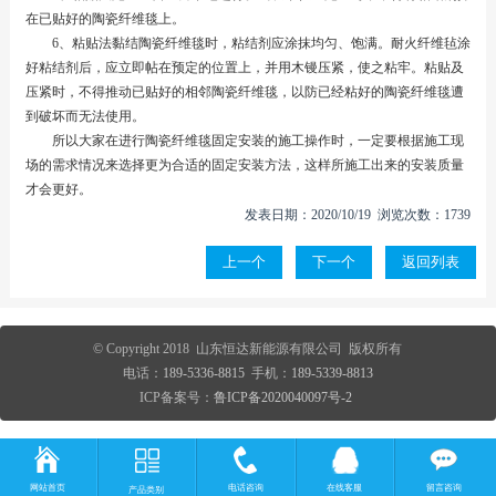
在已贴好的陶瓷纤维毯上。
6、粘贴法黏结陶瓷纤维毯时，粘结剂应涂抹均匀、饱满。耐火纤维毡涂
好粘结剂后，应立即帖在预定的位置上，并用木镘压紧，使之粘牢。粘贴及
压紧时，不得推动已贴好的相邻陶瓷纤维毯，以防已经粘好的陶瓷纤维毯遭
到破坏而无法使用。
所以大家在进行陶瓷纤维毯固定安装的施工操作时，一定要根据施工现
场的需求情况来选择更为合适的固定安装方法，这样所施工出来的安装质量
才会更好。
发表日期：2020/10/19 浏览次数：1739
上一个
下一个
返回列表
© Copyright 2018 山东恒达新能源有限公司 版权所有
电话：
189-5336-8815
手机：
189-5339-8813
ICP备案号：
鲁ICP备2020040097号-2
网站首页
电话咨询
在线客服
留言咨询
产品类别