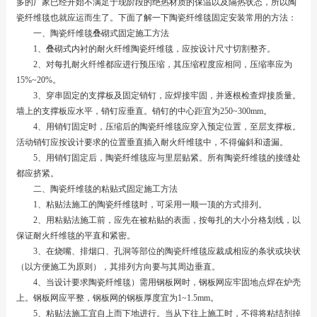
多的厂家已经开始不满足于现阶段的绝热材质的保温以及隔热状态，所以陶
瓷纤维毯也就应运而生了。下面了解一下陶瓷纤维毯固定安装常用的方法：
一、陶瓷纤维毯叠砌式固定施工方法
1、叠砌式内衬的耐火纤维陶瓷纤维毯，应按设计尺寸切割整齐。
2、对每扎耐火纤维都应进行预压缩，其压缩程度应相同，压缩率应为
15%~20%。
3、穿串固定的支撑板及固定销钉，应焊接牢固，并逐根检查焊接质量。
墙上的支撑板应水平，销钉应垂直。销钉的中心距宜为250~300mm。
4、用销钉固定时，压缩后的陶瓷纤维毯应穿入预定位置，至层支撑板。
活动销钉应按设计要求的位置垂直插入耐火纤维毯中，不得偏斜和遗漏。
5、用销钉固定后，陶瓷纤维毯应与里层贴紧。所有陶瓷纤维毯的接缝处
都应挤紧。
二、陶瓷纤维毯的粘贴式固定施工方法
1、粘贴法施工的陶瓷纤维毯时，可采用一顺一顶的方式排列。
2、用粘贴法施工前，应先在被粘贴的表面，按每扎的大小分格划线，以
保证耐火纤维毯的平直和紧密。
3、在烧嘴、排烟口、孔洞等部位的陶瓷纤维毯应裁成相应的条状或块状
（以方便施工为原则），其排列方向要与其周边垂直。
4、当设计要求陶瓷纤维毯）需用钢板网时，钢板网应牢固地点焊在炉壳
上。钢板网应平整，钢板网的钢板厚度宜为1~1.5mm。
5、粘贴法施工宜自上而下地进行。当从下往上施工时，不得将粘结剂掉