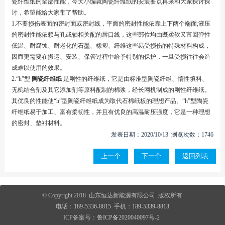
瓷纤维纸的全部性能，今天小编就陶瓷纤维纸的安装要点再来和大家探讨探
讨，希望能给大家带了帮助。
1.不要损伤表面的密封面或密封线，平面的密封性能依靠上下两个端面;液压
的密封性能依赖与孔或轴相关配的唇口线，这些部位均由既柔软又富回弹性
低温、耐腐蚀、耐老化的石墨、橡塑、纤维这些易受损伤的特殊材料构成，
因而更需要在搬运、安装、保管过程中给予特别的保护，一旦受损往往会造
成难以使用的效果。
2.“h”型
陶瓷纤维纸
是刚性的纤维纸，它是由标准型陶瓷纤维、惰性填料、
无机结合剂及其它添加剂等原料配制的棉浆，经长网机制成的刚性纤维纸。
其优良的性能使“h”型陶瓷纤维纸成为取代石棉纸板的理想产品。“h”型陶瓷
纤维纸易于加工、富有柔韧性，并且有优良的高温耐压强度，它是一种理想
的密封、垫衬材料。
发表日期：2020/10/13 浏览次数：1746
上一个
下一个
返回列表
© Copyright 2018 山东恒达新能源有限公司 版权所有
电话：
189-5336-8815
手机：
189-5339-8813
ICP备案号：
鲁ICP备2020040097号-2