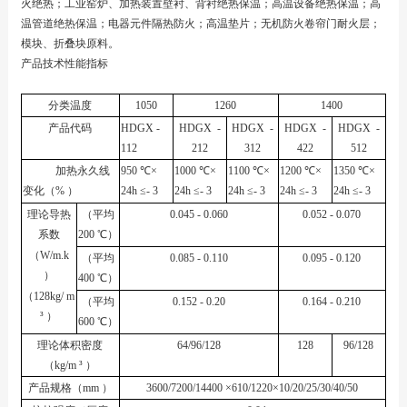
火绝热；工业窑炉、加热装置壁衬、背衬绝热保温；高温设备绝热保温；高
温管道绝热保温；电器元件隔热防火；高温垫片；无机防火卷帘门耐火层；
模块、折叠块原料。
产品技术性能指标
分类温度
1050
1260
1400
产品代码
HDGX
-
HDGX
-
HDGX
-
HDGX
-
HDGX
-
112
212
312
422
512
加热永久线
950
℃×
1000
℃×
1100
℃×
1200
℃×
1350
℃×
变化（
%
）
24h
≤-
3
24h
≤-
3
24h
≤-
3
24h
≤-
3
24h
≤-
3
理论导热
（平均
0.045
-
0.060
0.052
-
0.070
系数
200
℃）
（
W/m.k
（平均
0.085
-
0.110
0.095
-
0.120
）
400
℃）
（
128kg/ m
（平均
0.152
-
0.20
0.164
-
0.210
³
）
600
℃）
理论体积密度
64/96/128
128
96/128
（
kg/m
³
）
产品规格（
mm
）
3600/7200/14400
×610/1220×10/20/25/30/40/50