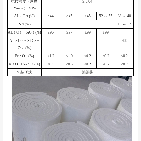
抗拉强度（厚度
≥
0.04
25mm
）
MPa
AL
O
(%)
≥44
≥45
≥45
52
～
55
38
～
40
2
3
Zr
(%)
15
～
17
2
AL
O
+ SiO
(%)
≥96
≥97
≥99
≥99
-
2
3
2
AL
O
+ SiO
+
-
-
-
-
≥99
2
3
2
Zr
(%)
2
Fe
O
(%)
≤1.2
≤1.0
≤0.2
≤0.2
≤0.2
2
3
K
O
+Na
O (%)
≤0.5
≤0.5
≤0.2
≤0.2
≤0.2
2
2
包装形式
编织袋